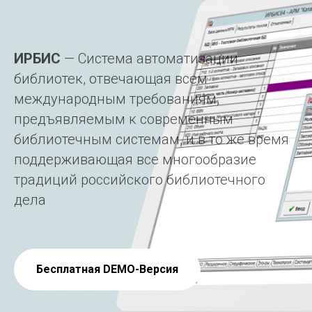
ИРБИС
— Система автоматизации
библиотек, отвечающая всем
международным требованиям,
предъявляемым к современным
библиотечным системам, и в то же время
поддерживающая все многообразие
традиций российского библиотечного
дела
Бесплатная DEMO-Версия